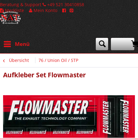
Beratung & Support
+49 521 30410858
Merkliste
Mein Konto
Menü
Übersicht
76 / Union Oil / STP
Aufkleber Set Flowmaster