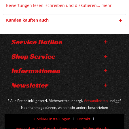
Bewertungen lesen, schreiben und diskutieren...
mehr
Kunden kauften auch
Service Hotline
Shop Service
Informationen
Newsletter
* Alle Preise inkl. gesetzl. Mehrwertsteuer zzgl.
Versandkosten
und ggf.
Nachnahmegebühren, wenn nicht anders beschrieben
Cookie-Einstellungen
Kontakt
Versand und Zahlungsbedingungen
Widerrufsrecht