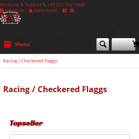
Beratung & Support
+49 521 30410858
Merkliste
Mein Konto
Menü
Racing / Checkered Flaggs
Racing / Checkered Flaggs
Topseller