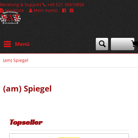
Beratung & Support
+49 521 30410858
Merkliste
Mein Konto
Menü
(am) Spiegel
(am) Spiegel
Topseller