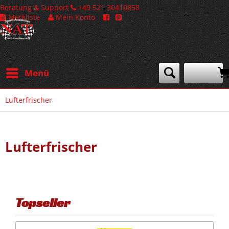
Beratung & Support
+49 521 30410858
Merkliste
Mein Konto
Menü
Lufterfrischer
Lufterfrischer
Topseller