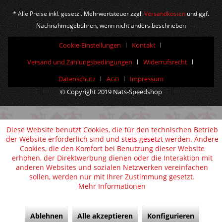
* Alle Preise inkl. gesetzl. Mehrwertsteuer zzgl.
Versandkosten
und ggf.
Nachnahmegebühren, wenn nicht anders beschrieben
Cookie-Einstellungen
Kontakt
Versand und Zahlungsbedingungen
Widerrufsrecht
Datenschutz
AGB
Impressum
© Copyright 2019 Nats-Speedshop
Diese Website benutzt Cookies, die für den technischen Betrieb
der Website erforderlich sind und stets gesetzt werden. Andere
Cookies, die den Komfort bei Benutzung dieser Website
erhöhen, der Direktwerbung dienen oder die Interaktion mit
anderen Websites und sozialen Netzwerken vereinfachen
sollen, werden nur mit Ihrer Zustimmung gesetzt.
Mehr Informationen
Ablehnen
Alle akzeptieren
Konfigurieren