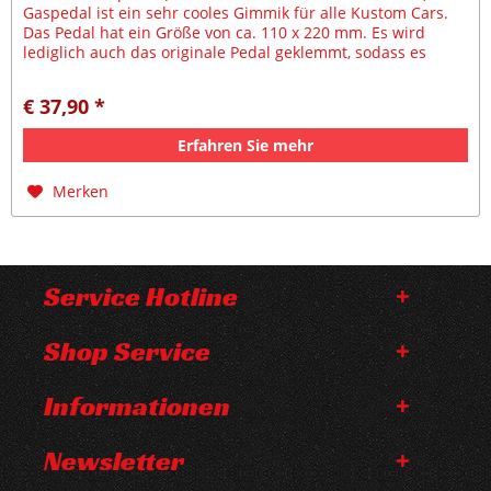
Gaspedal ist ein sehr cooles Gimmik für alle Kustom Cars.
Das Pedal hat ein Größe von ca. 110 x 220 mm. Es wird
lediglich auch das originale Pedal geklemmt, sodass es
keine großen...
€ 37,90 *
Erfahren Sie mehr
Merken
Service Hotline
Shop Service
Informationen
Newsletter