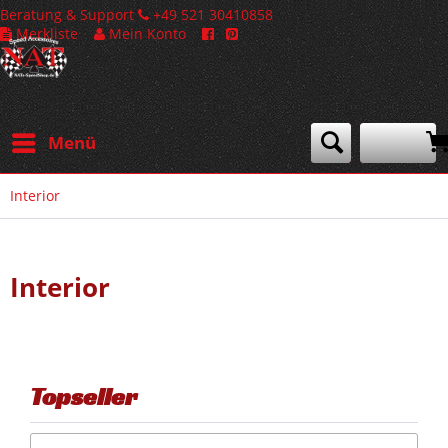
Beratung & Support
+49 521 30410858
Merkliste
Mein Konto
Menü
Interior
Interior
Topseller