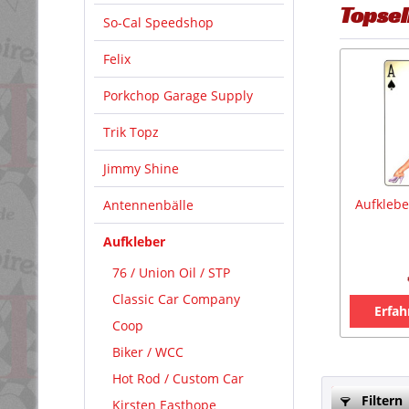
Topsel
So-Cal Speedshop
Felix
Porkchop Garage Supply
Trik Topz
Jimmy Shine
Aufklebe
Antennenbälle
Aufkleber
76 / Union Oil / STP
Classic Car Company
Erfah
Coop
Biker / WCC
Hot Rod / Custom Car
Filtern
Kirsten Easthope