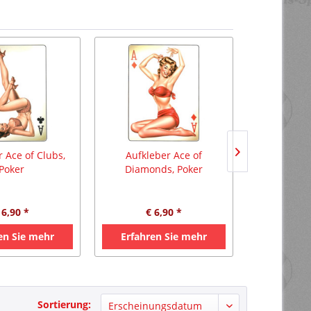
 Ace of Clubs,
Aufkleber Ace of
Aufkleb
Poker
Diamonds, Poker
Flamm
 6,90 *
€ 6,90 *
€ 
en Sie mehr
Erfahren Sie mehr
Erfahre
Sortierung: