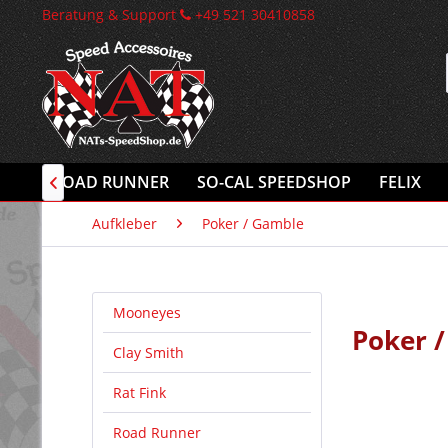
Beratung & Support
+49 521 30410858
INK
ROAD RUNNER
SO-CAL SPEEDSHOP
FELIX

Aufkleber
Poker / Gamble
Mooneyes
Poker 
Clay Smith
Rat Fink
Road Runner