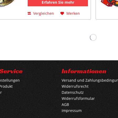
Erfahren Sie mehr
Vergleichen
Merken
Service
Informationen
nstellungen
Versand und Zahlungsbedingu
Produkt
Widerrufsrecht
r
Datenschutz
Widerrufsformular
AGB
Impressum