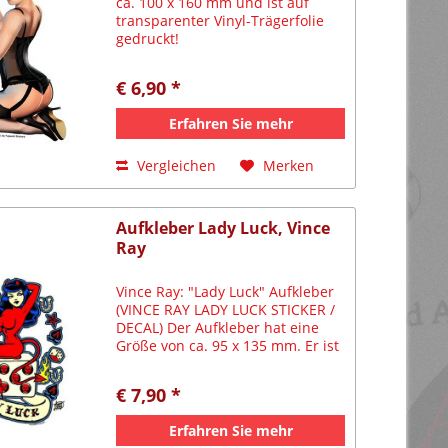
ca. 100 x 160 mm und ist auf
transparenter Vinyl-Trägerfolie
gedruckt!
€ 6,90 *
Erfahren Sie mehr
Vergleichen
Merken
Aufkleber Lady Luck, Vince
Ray
Vince Ray: "Lady Luck" Aufkleber
(VINCE RAY LADY LUCK STICKER /
DECAL) Der Aufkleber hat eine
Größe von ca. 95 x 135 mm. Er ist
kontourgeschnitten und auf
transparenter Folie gedruckt.
€ 7,90 *
Copyright: Vince Ray 2008
Erfahren Sie mehr