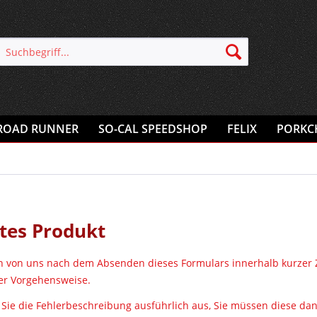
ROAD RUNNER
SO-CAL SPEEDSHOP
FELIX
PORKC
tes Produkt
en von uns nach dem Absenden dieses Formulars innerhalb kurzer
er Vorgehensweise.
n Sie die Fehlerbeschreibung ausführlich aus, Sie müssen diese d