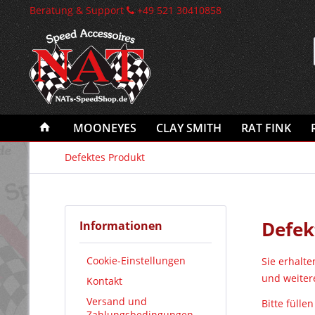
Beratung & Support
+49 521 30410858
MOONEYES
CLAY SMITH
RAT FINK
Defektes Produkt
Defek
Informationen
Cookie-Einstellungen
Sie erhalt
und weiter
Kontakt
Versand und
Bitte fülle
Zahlungsbedingungen