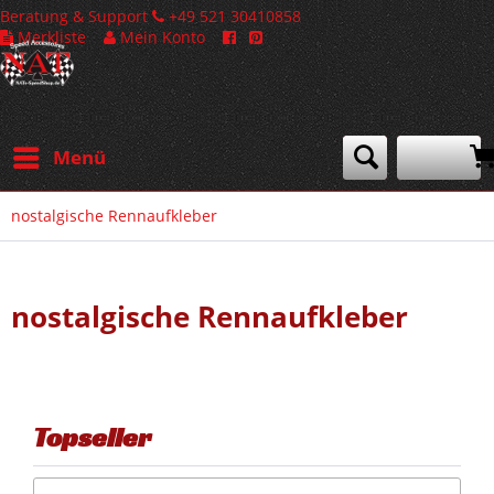
Beratung & Support
+49 521 30410858
Merkliste
Mein Konto
Menü
nostalgische Rennaufkleber
nostalgische Rennaufkleber
Topseller