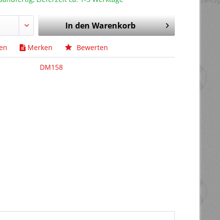
In den
Warenkorb
hen
Merken
Bewerten
DM158