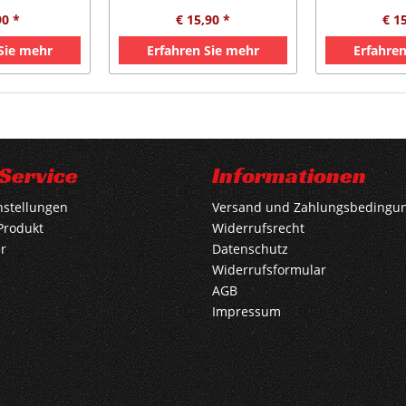
90 *
€ 15,90 *
€ 1
 Sie mehr
Erfahren Sie mehr
Erfahren
Service
Informationen
nstellungen
Versand und Zahlungsbedingu
Produkt
Widerrufsrecht
r
Datenschutz
Widerrufsformular
AGB
Impressum