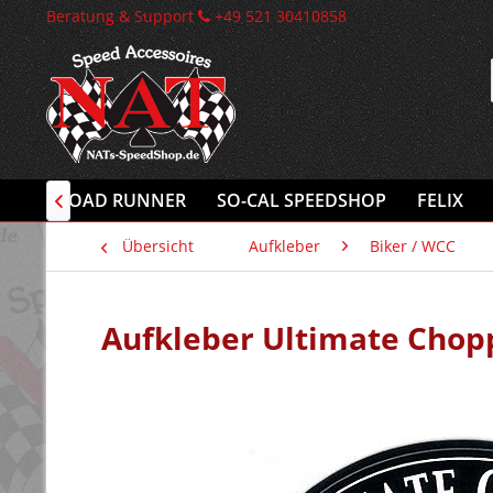
Beratung & Support
+49 521 30410858
INK
ROAD RUNNER
SO-CAL SPEEDSHOP
FELIX

Übersicht
Aufkleber
Biker / WCC
Aufkleber Ultimate Chop