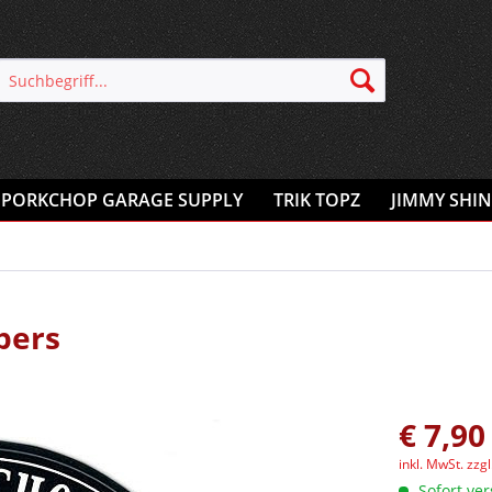
PORKCHOP GARAGE SUPPLY
TRIK TOPZ
JIMMY SHIN
pers
€ 7,90
inkl. MwSt.
zzg
Sofort ver