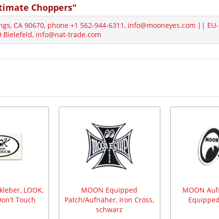
timate Choppers"
ngs, CA 90670, phone +1 562-944-6311, info@mooneyes.com || EU-
Bielefeld, info@nat-trade.com
kleber, LOOK,
MOON Equipped
MOON Aufn
Don't Touch
Patch/Aufnäher, Iron Cross,
Equipped
schwarz