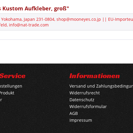
Kustom Aufkleber, groß"
Yokohama, Japan 231-0804, shop@mooneyes.co.jp || EU-Importeur
eld, info@nat-trade.com
Service
Informationen
nstellungen
Versand und Zahlungsbedingu
Produkt
Widerrufsrecht
r
Datenschutz
Widerrufsformular
AGB
Impressum