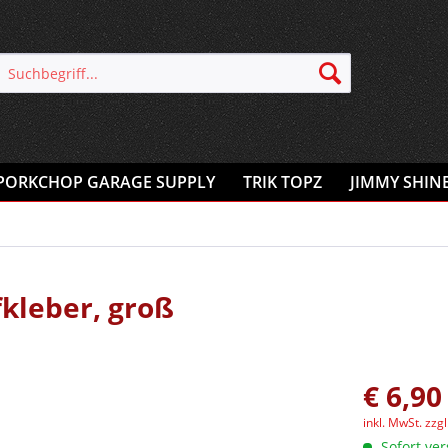
PORKCHOP GARAGE SUPPLY
TRIK TOPZ
JIMMY SHIN
kleber, groß
€ 6,90
inkl. MwSt.
zzg
Sofort ver