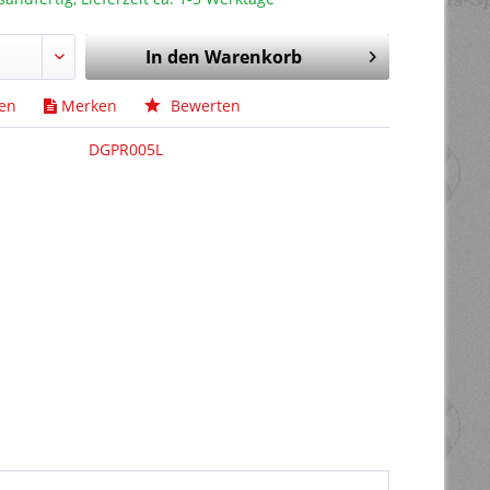
In den
Warenkorb
hen
Merken
Bewerten
DGPR005L