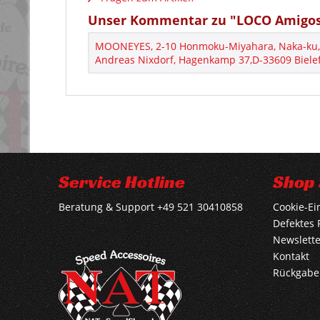
Unser Kommentar zu "LOCO Amigos 
MOONEYES, 2-10 Honmoku-Miyahara, Naka-ku, 
Andreas Nixdorf, Hagenkamp 37,D-33609 Bielef
Service Hotline
Shop 
Beratung & Support +49 521 30410858
Cookie-Ei
Defektes 
Newslette
Kontakt
Rückgabe