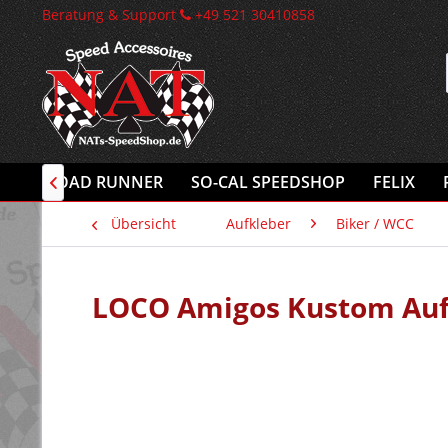
Beratung & Support
+49 521 30410858
INK
ROAD RUNNER
SO-CAL SPEEDSHOP
FELIX

Übersicht
Aufkleber
Biker / WCC
LOCO Amigos Kustom Auf