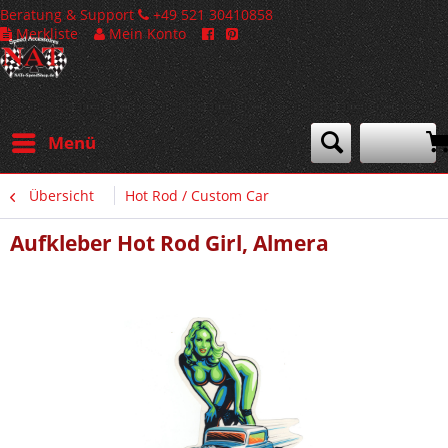
Beratung & Support
+49 521 30410858
Merkliste
Mein Konto
Menü
Übersicht
Hot Rod / Custom Car
Aufkleber Hot Rod Girl, Almera