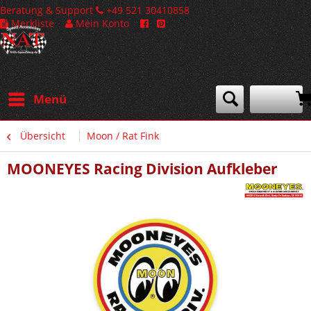
Beratung & Support
+49 521 30410858
Merkliste
Mein Konto
Menü
Übersicht
Moon / Rat Fink
MOONEYES Racing Division Aufkleber