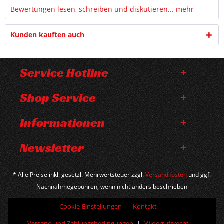
Bewertungen lesen, schreiben und diskutieren...
mehr
Kunden kauften auch
Service Hotline
Shop Service
Informationen
Newsletter
* Alle Preise inkl. gesetzl. Mehrwertsteuer zzgl.
Versandkosten
und ggf.
Nachnahmegebühren, wenn nicht anders beschrieben
Cookie-Einstellungen
Kontakt
Versand und Zahlungsbedingungen
Widerrufsrecht