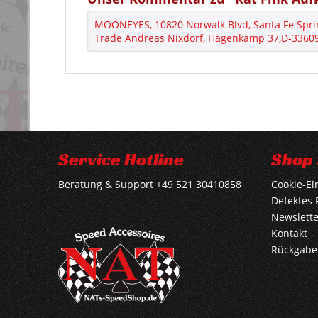
MOONEYES, 10820 Norwalk Blvd, Santa Fe Spri
Trade Andreas Nixdorf, Hagenkamp 37,D-33609 
Service Hotline
Shop 
Beratung & Support +49 521 30410858
Cookie-Ei
Defektes 
Newslette
Kontakt
Rückgabe