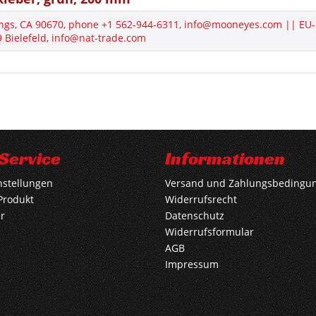
ngs, CA 90670, phone +1 562-944-6311, info@mooneyes.com || EU-
Bielefeld, info@nat-trade.com
Service
Informationen
nstellungen
Versand und Zahlungsbedingu
Produkt
Widerrufsrecht
r
Datenschutz
Widerrufsformular
AGB
Impressum