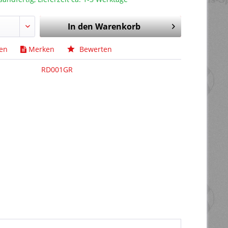
In den
Warenkorb
hen
Merken
Bewerten
RD001GR