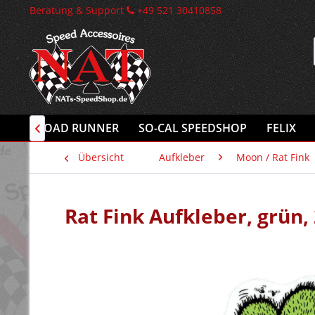
Beratung & Support
+49 521 30410858
INK
ROAD RUNNER
SO-CAL SPEEDSHOP
FELIX

Übersicht
Aufkleber
Moon / Rat Fink
Rat Fink Aufkleber, grün