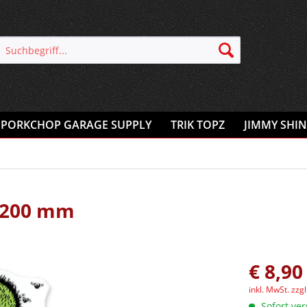
PORKCHOP GARAGE SUPPLY
TRIK TOPZ
JIMMY SHIN
, 200 mm
€ 8,90
inkl. MwSt.
zzg
Sofort ver