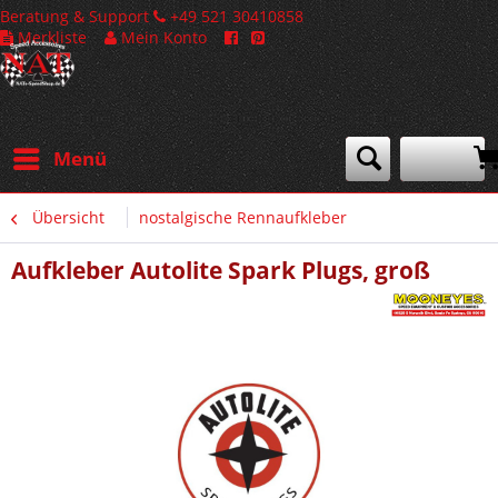
Beratung & Support
+49 521 30410858
Merkliste
Mein Konto
Menü
Übersicht
nostalgische Rennaufkleber
Aufkleber Autolite Spark Plugs, groß