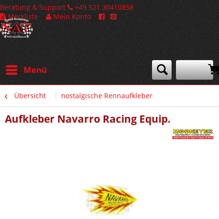
Beratung & Support
+49 521 30410858
Merkliste
Mein Konto
Menü
Übersicht
nostalgische Rennaufkleber
Aufkleber Navarro Racing Equip.