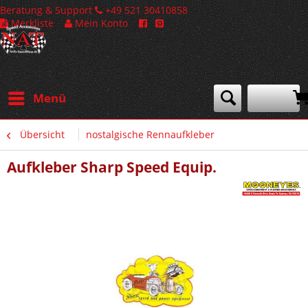
Beratung & Support
+49 521 30410858
Merkliste
Mein Konto
Menü
Übersicht
nostalgische Rennaufkleber
Aufkleber Sharp Speed Equip.