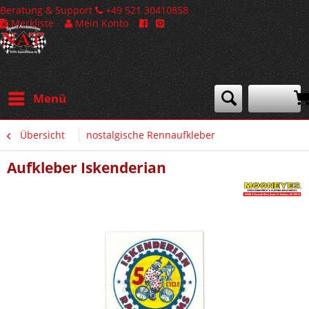
Beratung & Support
+49 521 30410858
Merkliste
Mein Konto
Menü
Übersicht
nostalgische Rennaufkleber
Aufkleber Iskenderian