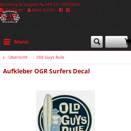
Beratung & Support
+49 521 30410858
Merkliste
Mein Konto
Menü
Übersicht
Old Guys Rule
Aufkleber OGR Surfers Decal