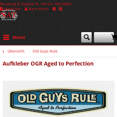
Beratung & Support
+49 521 30410858
Merkliste
Mein Konto
Menü
Übersicht
Old Guys Rule
Aufkleber OGR Aged to Perfection