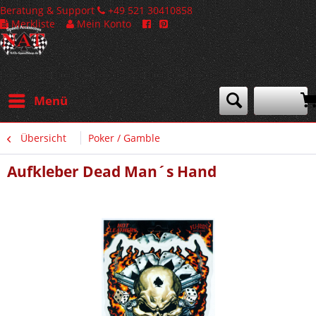
Beratung & Support
+49 521 30410858
Merkliste
Mein Konto
Menü
Übersicht
Poker / Gamble
Aufkleber Dead Man´s Hand