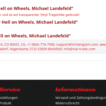
ell on Wheels, Michael Landefeld"
und ist auf transparenter Vinyl-Trägerfolie gedruckt!
 Hell on Wheels, Michael Landefeld"
l on Wheels, Michael Landefeld"
nt, CO 80501, US, +1 (866) 774-7900, support@stickergiant.com, ww
xdorf, Hagenkamp 37,D-33609 Bielefeld, info@nat-trade.com
Service
Informationen
nstellungen
Versand und Zahlungsbedingu
Produkt
Widerrufsrecht