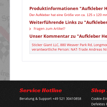
Produktinformationen "Aufkleber H
Der Aufkleber hat eine Größe von ca. 125 x 120 mm 
Weiterführende Links zu "Aufkleber
Fragen zum Artikel?
Unser Kommentar zu "Aufkleber Hel
Sticker Giant LLC, 880 Weaver Park Rd, Longmo
verantwortliche Person: NAT-Trade Andreas Ni
Service Hotline
Shop 
Beratung & Support +49 521 30410858
Cookie-Ei
Defektes 