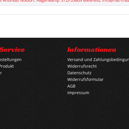
e Andreas Nixdorf, Hagenkamp 37,D-33609 Bielefeld, info@nat-tra
Service
Informationen
nstellungen
Versand und Zahlungsbedingu
Produkt
Widerrufsrecht
r
Datenschutz
Widerrufsformular
AGB
Impressum