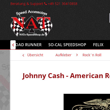
Beratung & Support
+49 521 30410858
INK
ROAD RUNNER
SO-CAL SPEEDSHOP
FELIX

Übersicht
Aufkleber
Rock´n Roll
Johnny Cash - American R