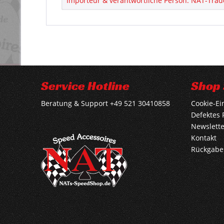
Importeur & verantwortliche Person: NAT-Trad
Service Hotline
Shop 
Beratung & Support +49 521 30410858
Cookie-Ei
Defektes 
Newslette
Kontakt
Rückgabe