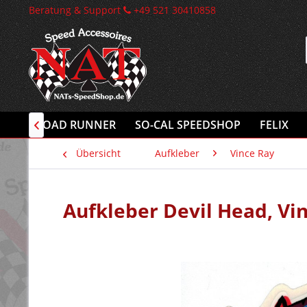
Beratung & Support
+49 521 30410858
INK
ROAD RUNNER
SO-CAL SPEEDSHOP
FELIX

Übersicht
Aufkleber
Vince Ray
Aufkleber Devil Head, Vi