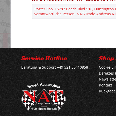
Poster Pop, 16787 Beach Blvd 510, Huntington
verantwortliche Person: NAT-Trade Andreas Ni
Service Hotline
Shop 
Beratung & Support +49 521 30410858
Cookie-Ei
Defektes 
Newslette
Kontakt
Rückgabe