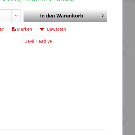
In den
Warenkorb
hen
Merken
Bewerten
Devil Head VR