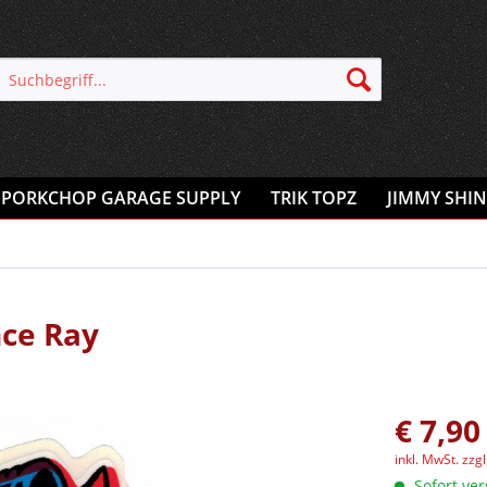
PORKCHOP GARAGE SUPPLY
TRIK TOPZ
JIMMY SHIN
nce Ray
€ 7,90
inkl. MwSt.
zzg
Sofort ver