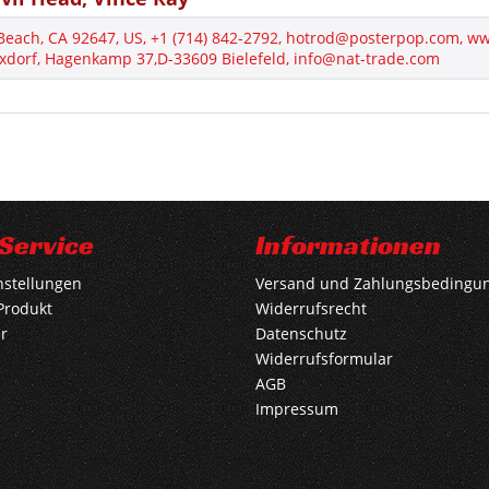
 Beach, CA 92647, US, +1 (714) 842-2792, hotrod@posterpop.com, 
xdorf, Hagenkamp 37,D-33609 Bielefeld, info@nat-trade.com
Service
Informationen
nstellungen
Versand und Zahlungsbedingu
Produkt
Widerrufsrecht
r
Datenschutz
Widerrufsformular
AGB
Impressum