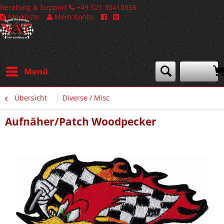
Beratung & Support
+49 521 30410858
Merkliste
Mein Konto
Menü
Übersicht
Diverse / Misc
Aufnäher/Patch Woodpecker