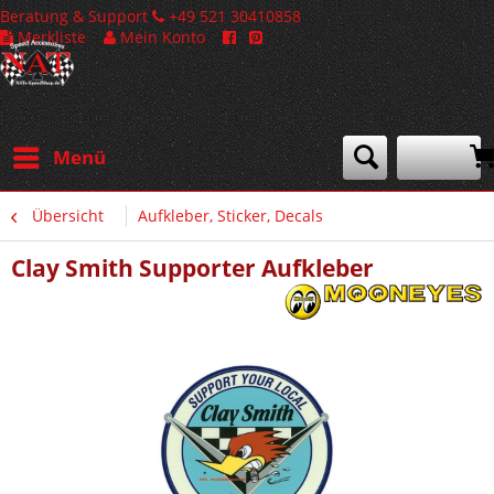
Beratung & Support
+49 521 30410858
Merkliste
Mein Konto
Menü
Übersicht
Aufkleber, Sticker, Decals
Clay Smith Supporter Aufkleber