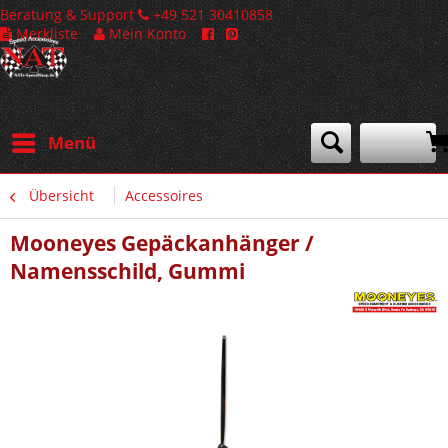
Beratung & Support
+49 521 30410858
Merkliste
Mein Konto
Menü
Übersicht
Accessoires
Mooneyes Gepäckanhänger /
Namensschild, Gummi