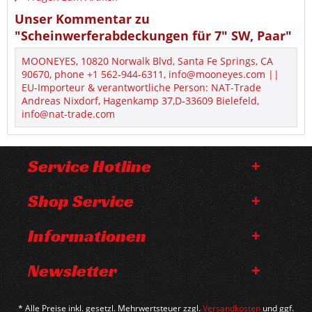
Unser Kommentar zu
"Scheinwerferabdeckungen für 7" SW, Paar"
MOONEYES, 10820 Norwalk Blvd, Santa Fe Springs, CA
90670, phone +1 562-944-6311, info@mooneyes.com ||
EU-Importeur & verantwortliche Person: NAT-Trade
Andreas Nixdorf, Hagenkamp 37,D-33609 Bielefeld,
info@nat-trade.com
Service Hotline
Shop Service
Informationen
Newsletter
* Alle Preise inkl. gesetzl. Mehrwertsteuer zzgl.
Versandkosten
und ggf.