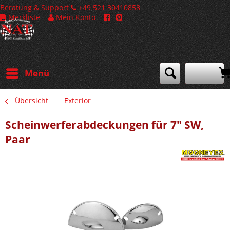
Beratung & Support
+49 521 30410858
Merkliste
Mein Konto
Menü
Übersicht
Exterior
Scheinwerferabdeckungen für 7" SW,
Paar