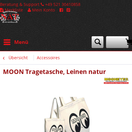
Beratung & Support
+49 521 30410858
Merkliste
Mein Konto
Menü
Übersicht
Accessoires
MOON Tragetasche, Leinen natur