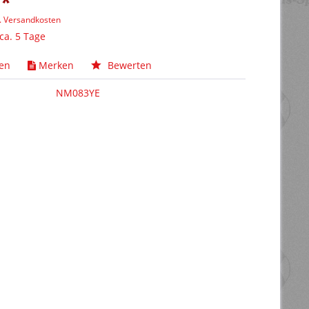
 *
l. Versandkosten
 ca. 5 Tage
hen
Merken
Bewerten
NM083YE