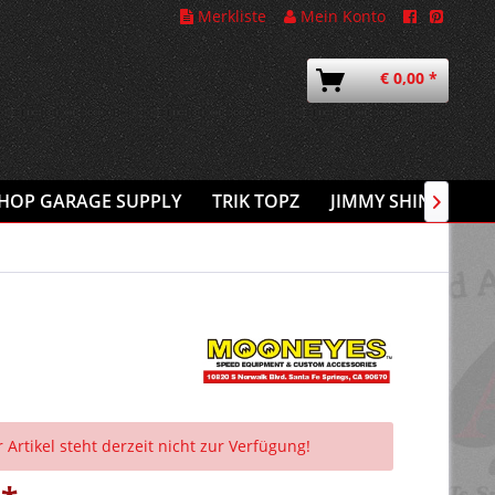
Merkliste
Mein Konto
€ 0,00 *
HOP GARAGE SUPPLY
TRIK TOPZ
JIMMY SHINE
A

 Artikel steht derzeit nicht zur Verfügung!