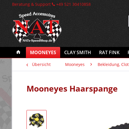
Beratung & Support
+49 521 30410858
MOONEYES
CLAY SMITH
RAT FINK
Übersicht
Mooneyes
Bekleidung, Clo
Mooneyes Haarspange