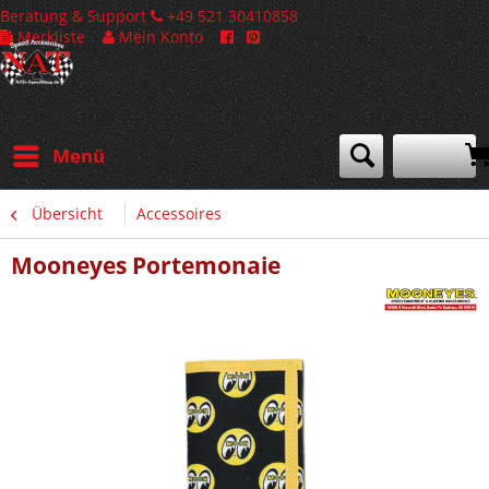
Beratung & Support
+49 521 30410858
Merkliste
Mein Konto
Menü
Übersicht
Accessoires
Mooneyes Portemonaie