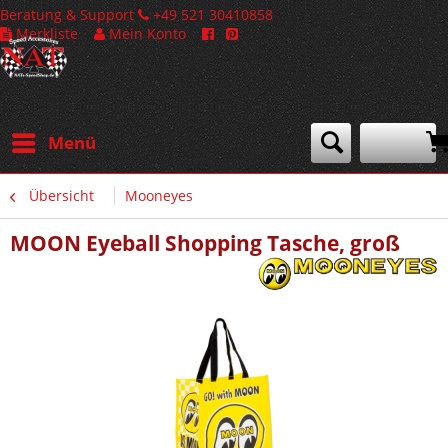
Beratung & Support
+49 521 30410858
Merkliste
Mein Konto
Menü
Übersicht
Mooneyes
MOON Eyeball Shopping Tasche, groß