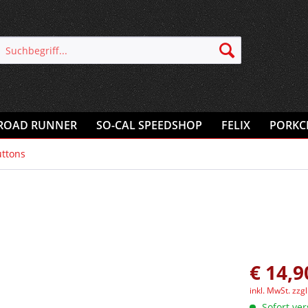
ROAD RUNNER
SO-CAL SPEEDSHOP
FELIX
PORKC
uttons
€ 14,9
inkl. MwSt.
zzg
Sofort ver