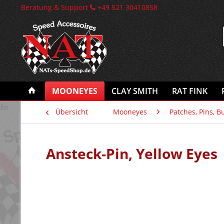
Beratung & Support
+49 521 30410858
MOONEYES
CLAY SMITH
RAT FINK
Übersicht
Mooneyes
Patches, Pins, B
Ansteck-Pin, Yellow Eyes