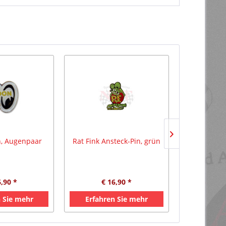
n, Augenpaar
Rat Fink Ansteck-Pin, grün
Rat Fink
sc
6,90 *
€ 16,90 *
€ 
 Sie mehr
Erfahren Sie mehr
Erfahre