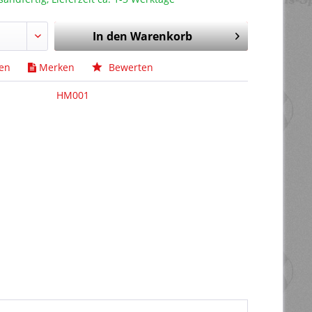
In den
Warenkorb
hen
Merken
Bewerten
HM001