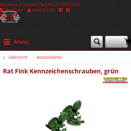
Beratung & Support
+49 521 30410858
Merkliste
Mein Konto
Menü
Übersicht
Autozubehör
Rat Fink Kennzeichenschrauben, grün