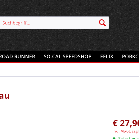
ROAD RUNNER
SO-CAL SPEEDSHOP
FELIX
PORKC
rau
€ 27,9
inkl. MwSt.
zzg
Sofort ver