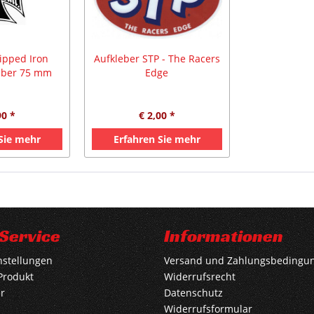
pped Iron
Aufkleber STP - The Racers
leber 75 mm
Edge
90 *
€ 2,00 *
 Sie mehr
Erfahren Sie mehr
Service
Informationen
nstellungen
Versand und Zahlungsbedingu
Produkt
Widerrufsrecht
r
Datenschutz
Widerrufsformular