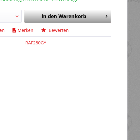
In den
Warenkorb
hen
Merken
Bewerten
RAF280GY