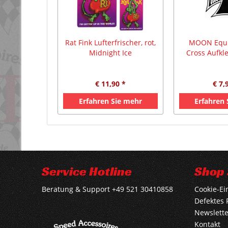
Rat Fink Lufterfrischer, rot,
MOON Equi
Midnight Ice
Cross Aufk
€ 11,90 *
€ 7,
Erfahren Sie mehr
Erfahren
Service Hotline
Shop 
Beratung & Support +49 521 30410858
Cookie-Ei
Defektes 
Newslette
Kontakt