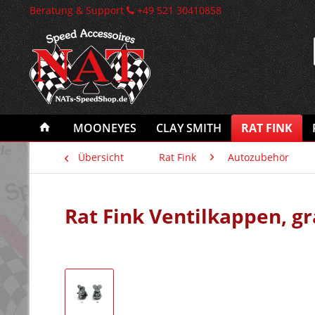
Beratung & Support
+49 521 30410858
MOONEYES
CLAY SMITH
RAT FINK
Übersicht
Rat Fink
Autozubehör
Rat Fink Ventilkappen, g