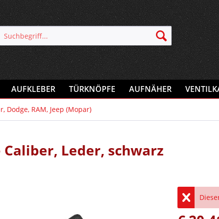
AUFKLEBER
TÜRKNÖPFE
AUFNÄHER
VENTILK
r, Dodge, RAM, Jeep (Mopar)
Caliber, Leder, schwarz
Dieser