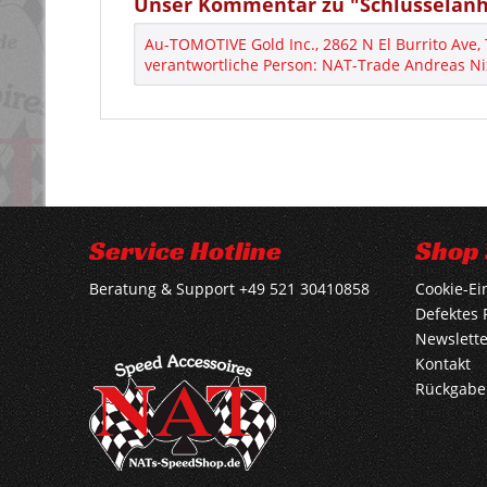
Unser Kommentar zu "Schlüsselanhä
Au-TOMOTIVE Gold Inc., 2862 N El Burrito Ave,
verantwortliche Person: NAT-Trade Andreas Ni
Service Hotline
Shop 
Beratung & Support +49 521 30410858
Cookie-Ei
Defektes 
Newslette
Kontakt
Rückgabe