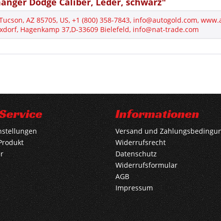
nger Dodge Caliber, Leder, schwarz"
 Tucson, AZ 85705, US, +1 (800) 358-7843, info@autogold.com, www
xdorf, Hagenkamp 37,D-33609 Bielefeld, info@nat-trade.com
Service
Informationen
nstellungen
Versand und Zahlungsbedingu
Produkt
Widerrufsrecht
r
Datenschutz
Widerrufsformular
AGB
Impressum