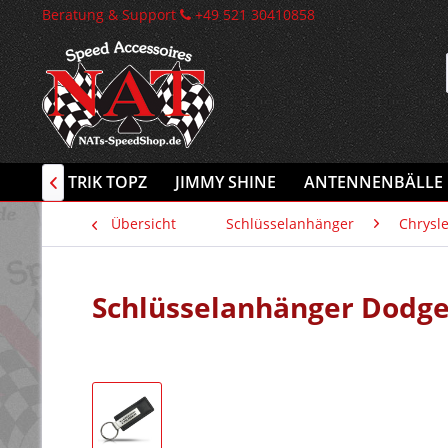
Beratung & Support
+49 521 30410858
PPLY
TRIK TOPZ
JIMMY SHINE
ANTENNENBÄLLE

Übersicht
Schlüsselanhänger
Chrysle
Schlüsselanhänger Dodge 