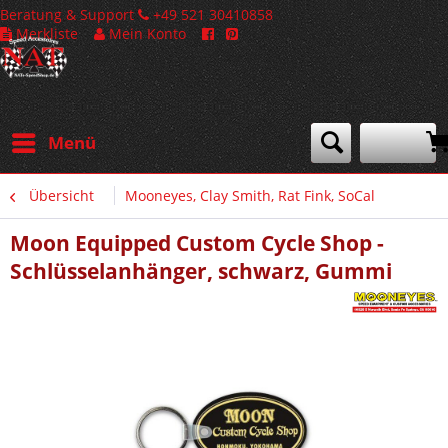
Beratung & Support
+49 521 30410858
Merkliste
Mein Konto
Menü
Übersicht
Mooneyes, Clay Smith, Rat Fink, SoCal
Moon Equipped Custom Cycle Shop -
Schlüsselanhänger, schwarz, Gummi