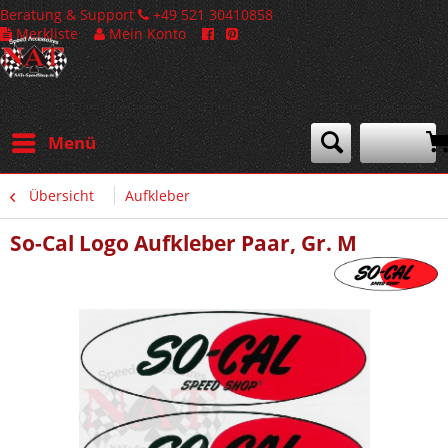
Beratung & Support
+49 521 30410858
Merkliste
Mein Konto
Menü
Übersicht
Aufkleber
So-Cal Logo Aufkleber Paar, Gr. M