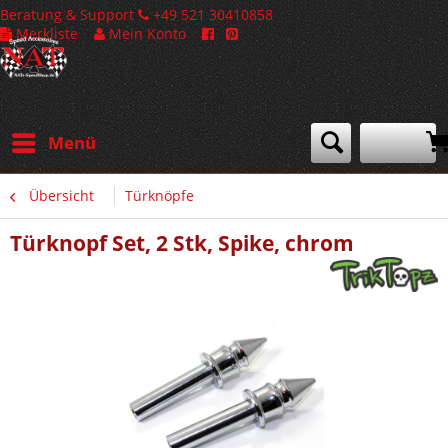
Beratung & Support
+49 521 30410858
Merkliste
Mein Konto
Menü
Übersicht
Türknöpfe
Türknopf Set, 2 Stk, Spike, chrom