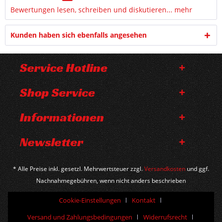
Bewertungen lesen, schreiben und diskutieren...
mehr
Kunden haben sich ebenfalls angesehen
Service Hotline
Shop Service
Informationen
Newsletter
* Alle Preise inkl. gesetzl. Mehrwertsteuer zzgl.
Versandkosten
und ggf.
Nachnahmegebühren, wenn nicht anders beschrieben
Cookie-Einstellungen
Kontakt
Versand und Zahlungsbedingungen
Widerrufsrecht