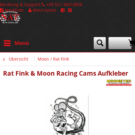
Beratung & Support
+49 521 30410858
Merkliste
Mein Konto
Menü
Übersicht
Moon / Rat Fink
Rat Fink & Moon Racing Cams Aufkleber