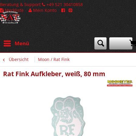
Beratung & Support
+49 521 30410858
Merkliste
Mein Konto
Menü
Übersicht
Moon / Rat Fink
Rat Fink Aufkleber, weiß, 80 mm