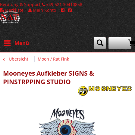
Beratung & Support
+49 521 30410858
Merkliste
Mein Konto
Menü
Übersicht
Moon / Rat Fink
Mooneyes Aufkleber SIGNS &
PINSTRPPING STUDIO