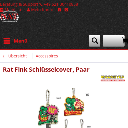
Beratung & Support
+49 521 30410858
Merkliste
Mein Konto
Menü
Übersicht
Accessoires
Rat Fink Schlüsselcover, Paar