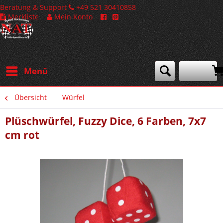
Beratung & Support
+49 521 30410858
Merkliste
Mein Konto
Menü
Übersicht
Würfel
Plüschwürfel, Fuzzy Dice, 6 Farben, 7x7
cm rot