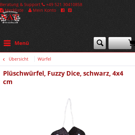
Beratung & Support
+49 521 30410858
Merkliste
Mein Konto
Menü
Übersicht
Würfel
Plüschwürfel, Fuzzy Dice, schwarz, 4x4
cm