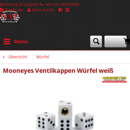
Beratung & Support
+49 521 30410858
Merkliste
Mein Konto
Menü
Übersicht
Würfel
Mooneyes Ventilkappen Würfel weiß