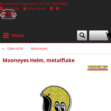
Beratung & Support
+49 521 30410858
Merkliste
Mein Konto
Menü
Übersicht
Mooneyes
Mooneyes Helm, metalflake