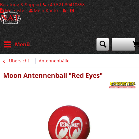
Beratung & Support
+49 521 30410858
Merkliste
Mein Konto
Menü
Übersicht
Antennenbälle
Moon Antennenball "Red Eyes"